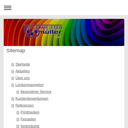
Sitemap
Startseite
Aktuelles
Über uns
Leistungsangebot
Besonderer Service
Kundenbewertungen
Referenzen
Printmedien
Fassaden
Innenräume