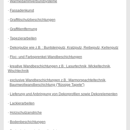
-
Wärmedämmverbundsysteme
-
Fassadenkunst
-
Graffitischutzbeschichtungen
-
Graffitientfernung
-
Tapezierarbeiten
-
Dekorputze wie z.B. : Buntsteinputz, Kratzputz, Reibeputz, Kellenputz
-
Floc- und Farbsprenkel-Wandbeschichtungen
-
kreative Wandbeschichtungen z.B.: Lasurtechnik, Wickeltechnik,
Wischtechnik
-
exclusive Wandbeschichtungen z.B.: Marmorspachteltechnik,
Baumwollwandbeschichtung ("flüssige Tapete")
-
Lieferung und Anbringung von Dekorprofilen sowie Dekorelementen
-
Lackierarbeiten
-
Holzschutzanstriche
-
Bodenbeschichtungen