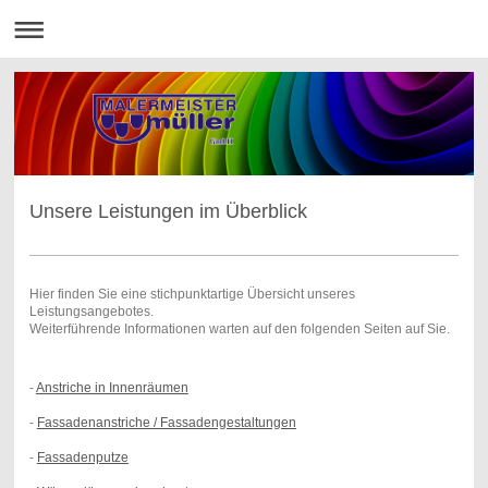
Unsere Leistungen im Überblick
Hier finden Sie eine stichpunktartige Übersicht unseres
Leistungsangebotes.
Weiterführende Informationen warten auf den folgenden Seiten auf Sie.
-
Anstriche in Innenräumen
-
Fassadenanstriche / Fassadengestaltungen
-
Fassadenputze