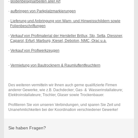
-
Bodenbelagsarbeiten aller Art
-
aufbringen von Parkplatzmarkierungen
-
Lieferung und Anbringung von Warn- und Hinweisschildern sowie
Folienbeschriftungen
-
Verkauf von Profimaterial der Hersteller Brillux, Sto, Setta, Diessner,
Caparol, Erfurt, Marburg, Kiesel, Debolon, NMC, Orac u.a.
-
Verkauf von Profiwerkzeugen
-
Vermietung von Bautrocknern & Raumluftentfeuchtern
Des weiteren vermitteln wir Ihnen auch gerne qualifizierte Firmen
anderer Gewerke, wie z.B. Dachdecker; Gas- & Wasserinstallateure;
Elektroinstallateure; Tischler, Glaser sowie Trockenbauer.
Profitieren Sie von unseren Verbindungen, und sparen Sie Zeit und
Unanehmlichkeiten bei der Koordination verschiedener Gewerke!
Sie haben Fragen?