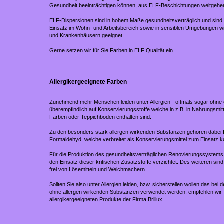
Gesundheit beeinträchtigen können, aus ELF-Beschichtungen weitgehe
ELF-Dispersionen sind in hohem Maße gesundheitsverträglich und sind
Einsatz im Wohn- und Arbeitsbereich sowie in sensiblen Umgebungen wi
und Krankenhäusern geeignet.
Gerne setzen wir für Sie Farben in ELF Qualität ein.
Allergikergeeignete Farben
Zunehmend mehr Menschen leiden unter Allergien - oftmals sogar ohne 
überempfindlich auf Konservierungsstoffe welche in z.B. in Nahrungsmitte
Farben oder Teppichböden enthalten sind.
Zu den besonders stark allergen wirkenden Substanzen gehören dabei I
Formaldehyd, welche verbreitet als Konservierungsmittel zum Einsatz
Für die Produktion des gesundheitsverträglichen Renovierungssystems d
den Einsatz dieser kritischen Zusatzstoffe verzichtet. Des weiteren sin
frei von Lösemitteln und Weichmachern.
Sollten Sie also unter Allergien leiden, bzw. sicherstellen wollen das be
ohne allergen wirkenden Substanzen verwendet werden, empfehlen wir 
allergikergeeigneten Produkte der Firma Brillux.