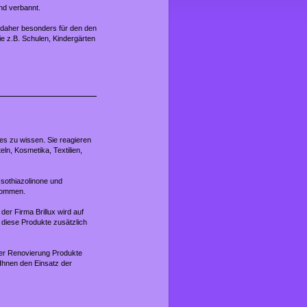
nd verbannt.
 daher besonders für den den
e z.B. Schulen, Kindergärten
es zu wissen. Sie reagieren
ln, Kosmetika, Textilien,
sothiazolinone und
 kommen.
er Firma Brillux wird auf
d diese Produkte zusätzlich
i der Renovierung Produkte
Ihnen den Einsatz der