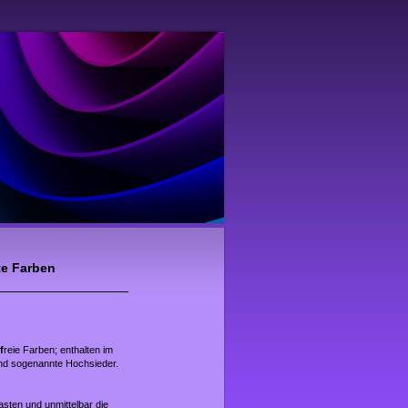
te Farben
f
reie Farben; enthalten im
nd sogenannte Hochsieder.
asten und unmittelbar die